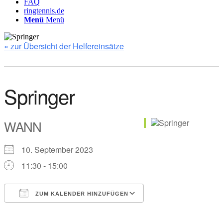
FAQ
ringtennis.de
Menü
Menü
« zur Übersicht der Helfereinsätze
Springer
WANN
10. September 2023
11:30 - 15:00
ZUM KALENDER HINZUFÜGEN
ICS herunterladen
Google Kalender
iCalendar
Office 365
Outlook Live